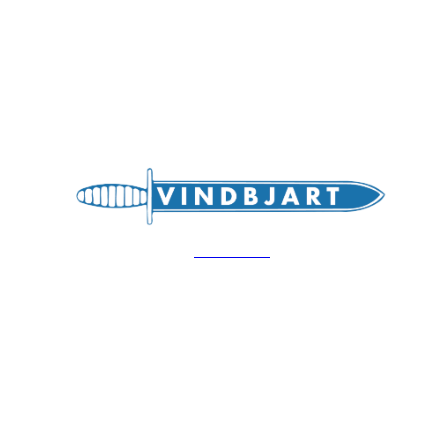
Bli medlem i klubben!
Trykk her for innmelding
Hovedsiden
Vindbjart IL
Moseidmoen, 4700 Vennesla
Org. nr: 975650839