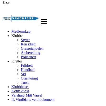
E-post
Veksle
navigasjon
Medlemskap
Klubben
Styret
Ren idrett
Grasrotandelen
Årsberetning
Politiattest
Idretter
Friidrett
Håndball
Ski
Orientering
Tursti
Klubbhuset
Kontakt oss
Varsling- Mitt Varsel
IL Vindbjarts verdidokument